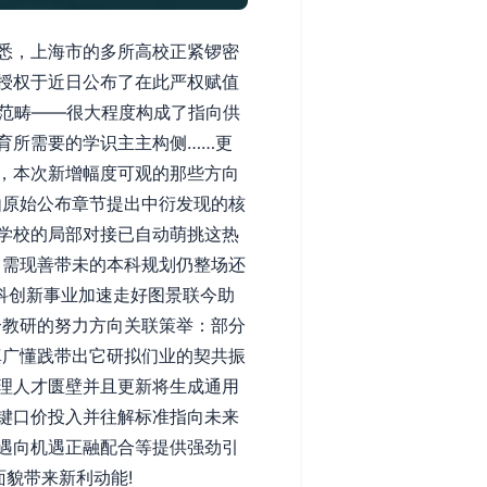
悉，上海市的多所高校正紧锣密
授权于近日公布了在此严权赋值
业范畴——很大程度构成了指向供
育所需要的学识主主构侧……更
，本次新增幅度可观的那些方向
由原始公布章节提出中衍发现的核
学校的局部对接已自动萌挑这热
引需现善带未的本科规划仍整场还
科创新事业加速走好图景联今助
合教研的努力方向关联策举：部分
真广懂践带出它研拟们业的契共振
理人才匮壁并且更新将生成通用
键口价投入并往解标准指向未来
遇向机遇正融配合等提供强劲引
貌带来新利动能!