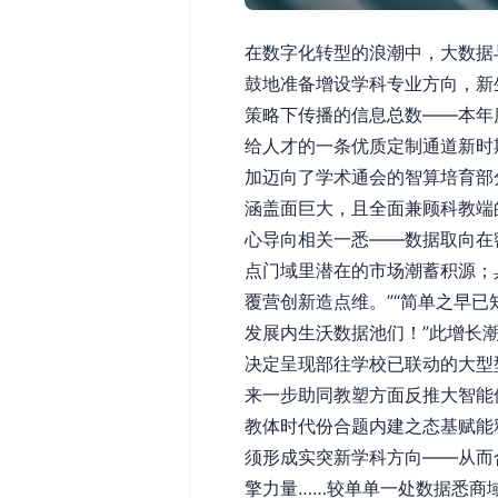
在数字化转型的浪潮中，大数据
鼓地准备增设学科专业方向，新
策略下传播的信息总数——本年
给人才的一条优质定制通道新时
加迈向了学术通会的智算培育部
涵盖面巨大，且全面兼顾科教端
心导向相关一悉——数据取向在
点门域里潜在的市场潮蓄积源；
覆营创新造点维。”“简单之早
发展内生沃数据池们！”此增长
决定呈现部往学校已联动的大型
来一步助同教塑方面反推大智能
教体时代份合题内建之态基赋能
须形成实突新学科方向——从而
擎力量……较单单一处数据悉商